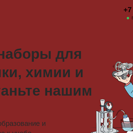
+7
 наборы для
ки, химии и
таньте нашим
образование и