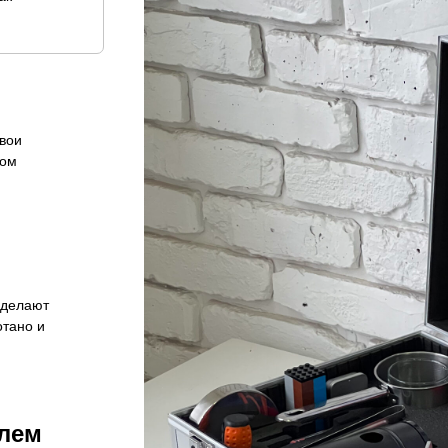
свои
ном
 делают
отано и
елем