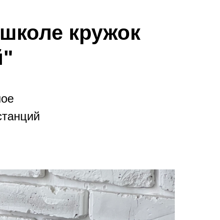
 школе кружок
й"
ное
станций